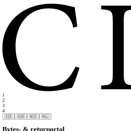
1
2
3
4
🇸🇪
🇬🇧
🇳🇴
🇳🇱
Bytes- & returportal